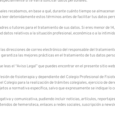
especialmente si te van a solicitar datos personales.
nales recabamos, en base a qué, durante cuánto tiempo se almacenar
a leer detenidamente estos términos antes de facilitar tus datos per
dres o tutores para el tratamiento de sus datos. Si eres menor de 14
 datos relativos a la situación profesional, económica o a la intimida
e las direcciones de correo electrónico del responsable del tratamient
arantiza las mejores prácticas en el tratamiento de tus datos pers
 leas el “Aviso Legal” que puedes encontrar en el presente sitio web
esión de fisioterapia y dependiente del Colegio Profesional de Fisio
or el Colegio para la realización de trámites colegiales, ejercicio de 
jetos a normativa específica, salvo que expresamente se indique lo c
gativa y comunicativa, pudiendo incluir noticias, artículos, reportajes
tenidos de hemeroteca, enlaces a redes sociales, suscripción a newsle