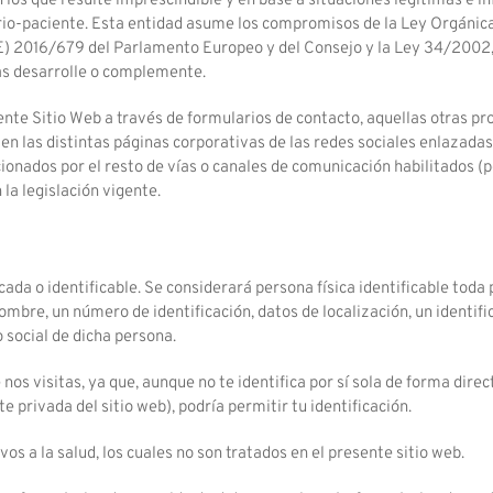
los que resulte imprescindible y en base a situaciones legítimas e 
tario-paciente. Esta entidad asume los compromisos de la Ley Orgánic
UE) 2016/679 del Parlamento Europeo y del Consejo y la
Ley 34/2002, d
as desarrolle o complemente.
esente Sitio Web a través de formularios de contacto, aquellas otras 
 en las distintas páginas corporativas de las redes sociales enlazadas
cionados por el resto de vías o canales de comunicación habilitados (p
a legislación vigente.
cada o identificable. Se considerará persona física identificable tod
mbre, un número de identificación, datos de localización, un identifi
o social de dicha persona.
nos visitas, ya que, aunque no te identifica por sí sola de forma direc
 privada del sitio web), podría permitir tu identificación.
s a la salud, los cuales no son tratados en el presente sitio web.