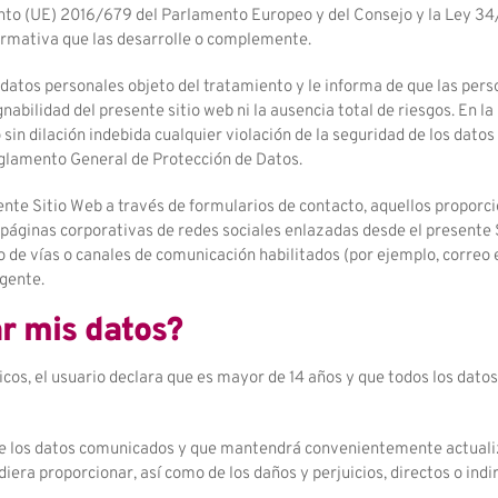
to (UE) 2016/679 del Parlamento Europeo y del Consejo y la Ley 34/20
ormativa que las desarrolle o complemente.
s datos personales objeto del tratamiento y le informa de que las pe
abilidad del presente sitio web ni la ausencia total de riesgos. En l
in dilación indebida cualquier violación de la seguridad de los dato
eglamento General de Protección de Datos.
esente Sitio Web a través de formularios de contacto, aquellos proporc
 páginas corporativas de redes sociales enlazadas desde el presente 
o de vías o canales de comunicación habilitados (por ejemplo, correo 
igente.
ar mis datos?
nicos, el usuario declara que es mayor de 14 años y que todos los dato
d de los datos comunicados y que mantendrá convenientemente actuali
iera proporcionar, así como de los daños y perjuicios, directos o indi