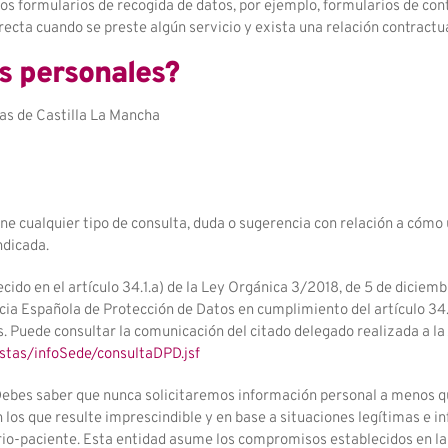
ntos formularios de recogida de datos, por ejemplo, formularios de co
recta cuando se preste algún servicio y exista una relación contractu
os personales?
as de Castilla La Mancha
iene cualquier tipo de consulta, duda o sugerencia con relación a cóm
ndicada.
ido en el artículo 34.1.a) de la Ley Orgánica 3/2018, de 5 de diciemb
cia Española de Protección de Datos en cumplimiento del artículo 34.
s. Puede consultar la comunicación del citado delegado realizada a l
stas/infoSede/consultaDPD.jsf
 Debes saber que nunca solicitaremos información personal a menos qu
los que resulte imprescindible y en base a situaciones legítimas e 
tario-paciente. Esta entidad asume los compromisos establecidos en l