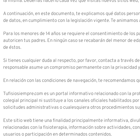
la misma. Deberías hacerlo cada vez que visitas nuevos sitios web, 
A continuación, en este documento, te explicamos qué datos perso
de datos, en cumplimiento con la legislación vigente. Te animamos 
Para los menores de 14 años se requiere el consentimiento de los pa
autoricen tus padres. En ningún caso se recabarán del menor de edad
de éstos.
Si tienes cualquier duda al respecto, por favor, contacta a través d
responsable asume un compromiso permanente con la privacidad y g
En relación con las condiciones de navegación, te recomendamos que
Tufisiosiempre.com es un portal informativo relacionado con la prof
colegial principal ni sustituye a los canales oficiales habilitados p
solicitudes administrativas o cualesquiera otros procedimientos su
Este sitio web tiene una finalidad principalmente informativa, divul
relacionadas con la fisioterapia, información sobre actividades, con
usuarios o participación en determinados contenidos.