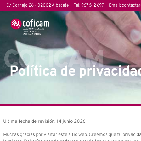
C/ Cornejo 26 - 02002 Albacete
Tel: 967 512 697
Email: contacta
COFICAM
Política de privacida
Ultima fecha de revisión: 14 junio 2026
Muchas gracias por visitar este sitio web. Creemos que tu privacid