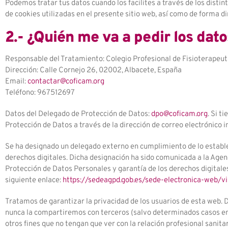
Podemos tratar tus datos cuando los facilites a través de los disti
de cookies utilizadas en el presente sitio web, así como de forma di
2.- ¿Quién me va a pedir los dat
Responsable del Tratamiento: Colegio Profesional de Fisioterapeut
Dirección: Calle Cornejo 26, 02002, Albacete, España
Email:
contactar@coficam.org
Teléfono: 967512697
Datos del Delegado de Protección de Datos:
dpo@coficam.org
. Si t
Protección de Datos a través de la dirección de correo electrónico i
Se ha designado un delegado externo en cumplimiento de lo establec
derechos digitales. Dicha designación ha sido comunicada a la Agen
Protección de Datos Personales y garantía de los derechos digitale
siguiente enlace:
https://sedeagpd.gob.es/sede-electronica-web/vi
Tratamos de garantizar la privacidad de los usuarios de esta web.
nunca la compartiremos con terceros (salvo determinados casos en 
otros fines que no tengan que ver con la relación profesional sani