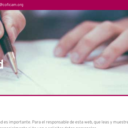
r@coficam.org
d
ad es importante. Para el responsable de esta web, que leas y muestr