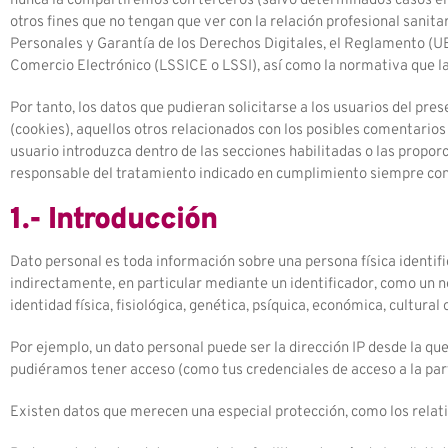
nunca la compartiremos con terceros (salvo determinados casos en 
otros fines que no tengan que ver con la relación profesional sani
Personales y Garantía de los Derechos Digitales, el Reglamento (
Comercio Electrónico (LSSICE o LSSI), así como la normativa que l
Por tanto, los datos que pudieran solicitarse a los usuarios del pr
(cookies), aquellos otros relacionados con los posibles comentarios
usuario introduzca dentro de las secciones habilitadas o las propor
responsable del tratamiento indicado en cumplimiento siempre con l
1.- Introducción
Dato personal es toda información sobre una persona física identifi
indirectamente, en particular mediante un identificador, como un no
identidad física, fisiológica, genética, psíquica, económica, cultural 
Por ejemplo, un dato personal puede ser la dirección IP desde la que 
pudiéramos tener acceso (como tus credenciales de acceso a la parte
Existen datos que merecen una especial protección, como los relativo