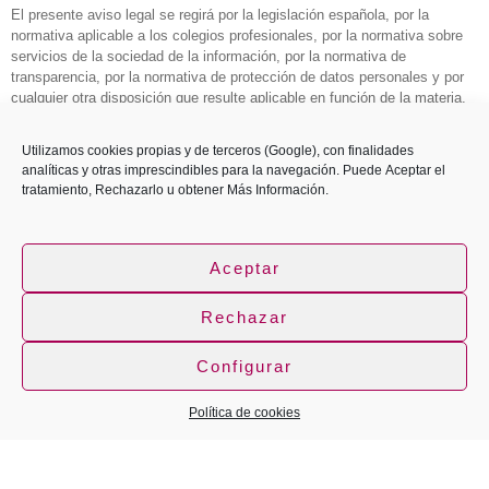
El presente aviso legal se regirá por la legislación española, por la
normativa aplicable a los colegios profesionales, por la normativa sobre
servicios de la sociedad de la información, por la normativa de
transparencia, por la normativa de protección de datos personales y por
cualquier otra disposición que resulte aplicable en función de la materia.
Para la resolución de controversias derivadas del acceso o uso del sitio
Utilizamos cookies propias y de terceros (Google), con finalidades
web, las partes se someterán a los juzgados, tribunales u órganos
analíticas y otras imprescindibles para la navegación. Puede
Aceptar
el
administrativos que resulten competentes conforme a la normativa
tratamiento,
Rechazarlo
u obtener
Más Información
.
aplicable. Cuando el usuario tenga la condición de consumidor o usuario,
serán competentes los órganos que determine la legislación vigente en
materia de consumidores y usuarios y normativa procesal aplicable.
Aceptar
Rechazar
Configurar
Política de cookies
Aviso Legal
Política de Privacidad
Política de Cookies