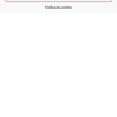
Política de cookies
Cuidados paliativos
Desarrollo de la motricidad gruesa