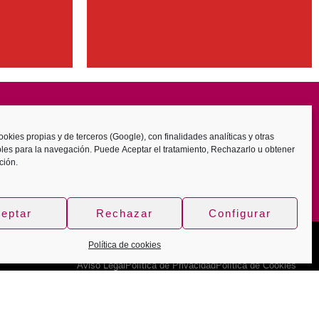
ookies propias y de terceros (Google), con finalidades analíticas y otras
bles para la navegación. Puede
Aceptar
el tratamiento,
Rechazarlo
u obtener
ción
.
eptar
Rechazar
Configurar
Política de cookies
Aviso Legal
Política de Privacidad
Política de Cookies