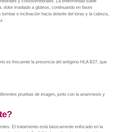
vertebrales y costovertebrales. La enfermedad suele
 dolor irradiado a glúteos, continuando en fases
 lumbar e inclinación hacia delante del tórax y la cabeza,
ax.
rio es frecuente la presencia del antígeno HLA B27, que
diferentes pruebas de imagen, junto con la anamnesis y
te?
brotes. El tratamiento está básicamente enfocado en la