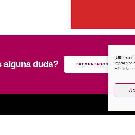
Utilizamos c
s alguna duda?
imprescindi
PREGUNTANOS
Más Informa
Ac
Developed by