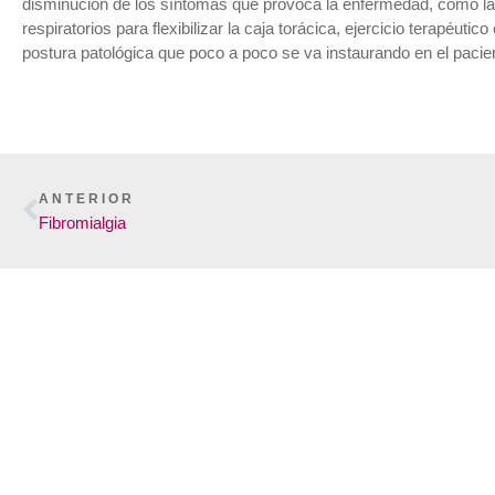
disminución de los síntomas que provoca la enfermedad, como la pé
respiratorios para flexibilizar la caja torácica, ejercicio terapéut
postura patológica que poco a poco se va instaurando en el pacie
ANTERIOR
Fibromialgia
En
Tu cuerpo