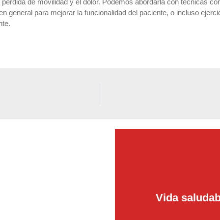
rdida de movilidad y el dolor. Podemos abordarla con técnicas como e
ico en general para mejorar la funcionalidad del paciente, o incluso eje
nte.
fermedades y
Vida saludab
afecciones