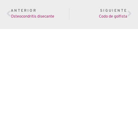
ANTERIOR
SIGUIENTE
Osteocondritis disecante
Codo de golfista
Tu cuerpo