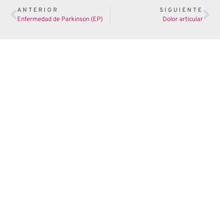
ANTERIOR
SIGUIENTE
Enfermedad de Parkinson (EP)
Dolor articular
Tu cuerpo