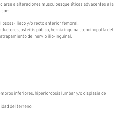
ciarse a alteraciones musculoesqueléticas adyacentes a la
 son:
el psoas-iliaco y/o recto anterior femoral.
aductores, osteítis púbica, hernia inguinal, tendinopatía del
atrapamiento del nervio ilio-inguinal.
mbros inferiores, hiperlordosis lumbar y/o displasia de
idad del terreno.