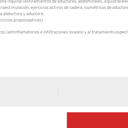
ona inguinal (estiramientos de aductores, abdominales, isquiotibiales,
oestimulación, ejercicios activos de cadera, isométricos de aductore
ra abductora y aductora.
ercicios propioceptivos).
(antinflamatorios e infiltraciones locales) y al tratamiento específi