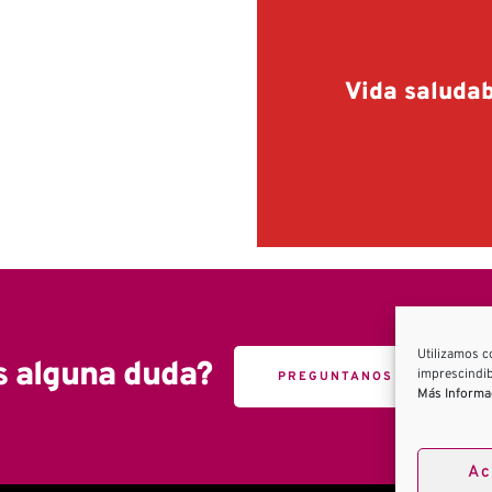
fermedades y
Vida saluda
afecciones
Utilizamos c
s alguna duda?
imprescindib
PREGUNTANOS
Más Informa
Ac