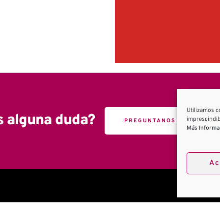
afecciones
Utilizamos c
s alguna duda?
imprescindib
PREGUNTANOS
Más Informa
Ac