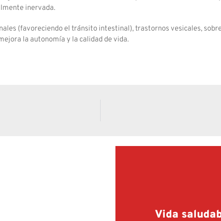
almente inervada.
ales (favoreciendo el tránsito intestinal), trastornos vesicales, sobr
mejora la autonomía y la calidad de vida.
fermedades y
Vida saluda