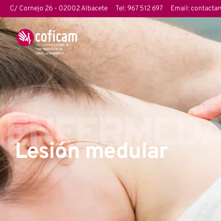
C/ Cornejo 26 - 02002 Albacete
Tel: 967 512 697
Email: contacta
ENFERMEDA
Lesión medular