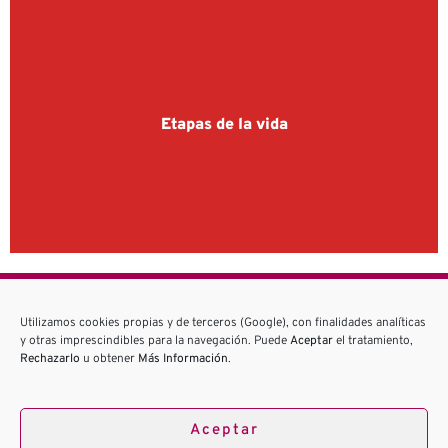
Etapas de la vida
Utilizamos cookies propias y de terceros (Google), con finalidades analíticas
¿Tienes alguna duda?
y otras imprescindibles para la navegación. Puede
Aceptar
el tratamiento,
Rechazarlo
u obtener
Más Información
.
PREGUNTANOS
Aceptar