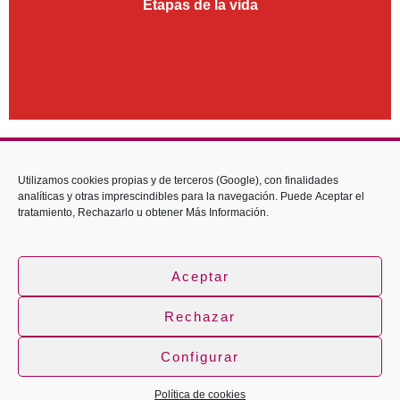
Etapas de la vida
Utilizamos cookies propias y de terceros (Google), con finalidades
¿Tienes alguna duda?
analíticas y otras imprescindibles para la navegación. Puede
Aceptar
el
tratamiento,
Rechazarlo
u obtener
Más Información
.
PREGUNTANOS
Aceptar
Rechazar
Configurar
Política de cookies