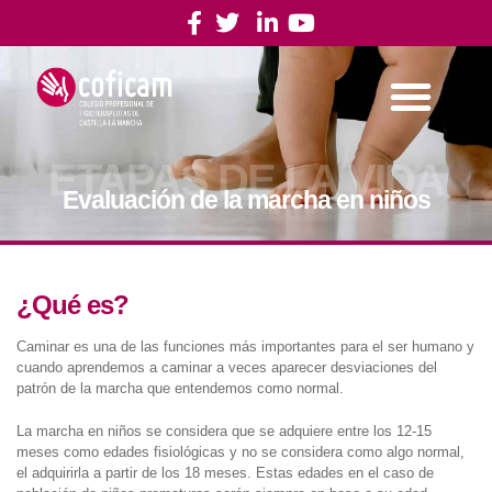
ETAPAS DE LA VIDA
Evaluación de la marcha en niños
¿Qué es?
Caminar es una de las funciones más importantes para el ser humano y
cuando aprendemos a caminar a veces aparecer desviaciones del
patrón de la marcha que entendemos como normal.
La marcha en niños se considera que se adquiere entre los 12-15
meses como edades fisiológicas y no se considera como algo normal,
el adquirirla a partir de los 18 meses. Estas edades en el caso de